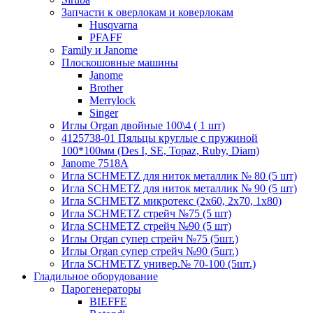
Запчасти к оверлокам и коверлокам
Husqvarna
PFAFF
Family и Janome
Плоскошовные машины
Janome
Brother
Merrylock
Singer
Иглы Organ двойные 100\4 ( 1 шт)
4125738-01 Пяльцы круглые с пружиной
100*100мм (Des I, SE, Topaz, Ruby, Diam)
Janome 7518A
Игла SCHMETZ для ниток металлик № 80 (5 шт)
Игла SCHMETZ для ниток металлик № 90 (5 шт)
Игла SCHMETZ микротекс (2х60, 2х70, 1х80)
Игла SCHMETZ стрейч №75 (5 шт)
Игла SCHMETZ стрейч №90 (5 шт)
Иглы Organ супер стрейч №75 (5шт.)
Иглы Organ супер стрейч №90 (5шт.)
Игла SCHMETZ универ.№ 70-100 (5шт.)
Гладильное оборудование
Парогенераторы
BIEFFE