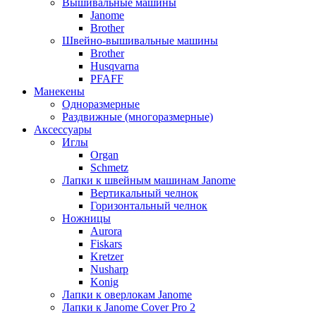
Вышивальные машины
Janome
Brother
Швейно-вышивальные машины
Brother
Husqvarna
PFAFF
Манекены
Одноразмерные
Раздвижные (многоразмерные)
Аксессуары
Иглы
Organ
Schmetz
Лапки к швейным машинам Janome
Вертикальный челнок
Горизонтальный челнок
Ножницы
Aurora
Fiskars
Kretzer
Nusharp
Konig
Лапки к оверлокам Janome
Лапки к Janome Cover Pro 2