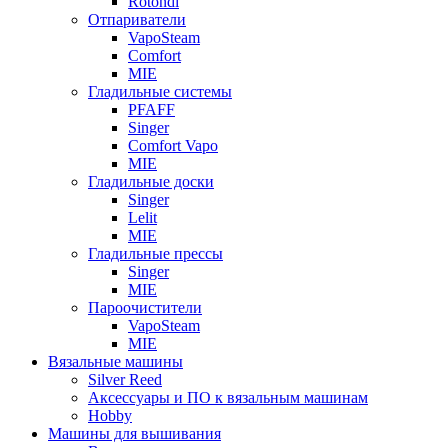
Rotondi
Отпариватели
VapoSteam
Comfort
MIE
Гладильные системы
PFAFF
Singer
Comfort Vapo
MIE
Гладильные доски
Singer
Lelit
MIE
Гладильные прессы
Singer
MIE
Пароочистители
VapoSteam
MIE
Вязальные машины
Silver Reed
Аксессуары и ПО к вязальным машинам
Hobby
Машины для вышивания