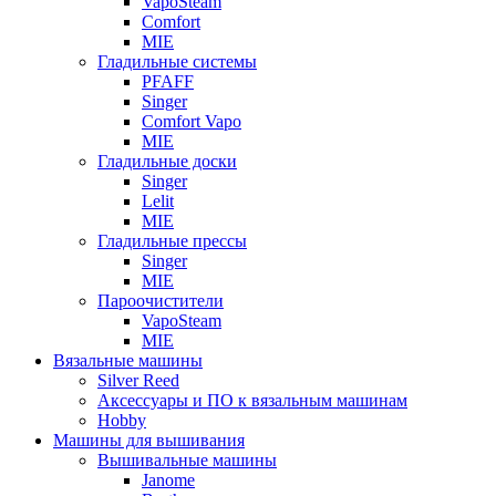
VapoSteam
Comfort
MIE
Гладильные системы
PFAFF
Singer
Comfort Vapo
MIE
Гладильные доски
Singer
Lelit
MIE
Гладильные прессы
Singer
MIE
Пароочистители
VapoSteam
MIE
Вязальные машины
Silver Reed
Аксессуары и ПО к вязальным машинам
Hobby
Машины для вышивания
Вышивальные машины
Janome