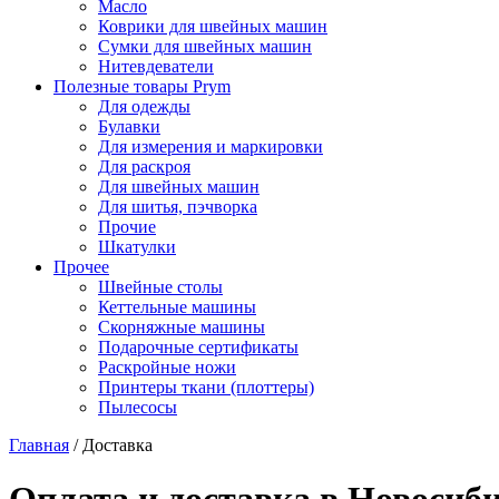
Масло
Коврики для швейных машин
Сумки для швейных машин
Нитевдеватели
Полезные товары Prym
Для одежды
Булавки
Для измерения и маркировки
Для раскроя
Для швейных машин
Для шитья, пэчворка
Прочие
Шкатулки
Прочее
Швейные столы
Кеттельные машины
Скорняжные машины
Подарочные сертификаты
Раскройные ножи
Принтеры ткани (плоттеры)
Пылесосы
Главная
/
Доставка