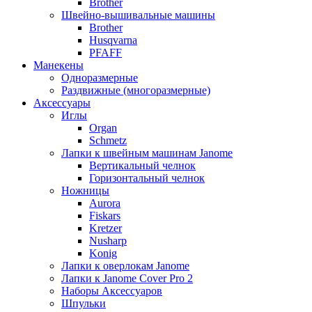
Brother
Швейно-вышивальные машины
Brother
Husqvarna
PFAFF
Манекены
Одноразмерные
Раздвижные (многоразмерные)
Аксессуары
Иглы
Organ
Schmetz
Лапки к швейным машинам Janome
Вертикальный челнок
Горизонтальный челнок
Ножницы
Aurora
Fiskars
Kretzer
Nusharp
Konig
Лапки к оверлокам Janome
Лапки к Janome Cover Pro 2
Наборы Аксессуаров
Шпульки