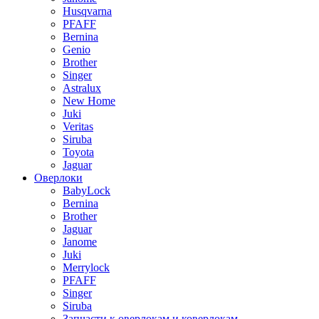
Husqvarna
PFAFF
Bernina
Genio
Brother
Singer
Astralux
New Home
Juki
Veritas
Siruba
Toyota
Jaguar
Оверлоки
BabyLock
Bernina
Brother
Jaguar
Janome
Juki
Merrylock
PFAFF
Singer
Siruba
Запчасти к оверлокам и коверлокам