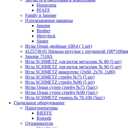
Husqvarna
PFAFF
Family и Janome
Плоскошовные машины
Janome
Brother
Merrylock
Singer
Иглы Organ двойные 100\4 ( 1 шт)
4125738-01 Пяльцы круглые с пружиной 100*100мм (
Janome 7518A
Игла SCHMETZ для ниток металлик № 80 (5 шт)
Игла SCHMETZ для ниток металлик № 90 (5 шт)
Игла SCHMETZ микротекс (2х60, 2х70, 1х80)
Игла SCHMETZ стрейч №75 (5 шт)
Игла SCHMETZ стрейч №90 (5 шт)
Иглы Organ супер стрейч №75 (5шт.)
Иглы Organ супер стрейч №90 (5шт.)
Игла SCHMETZ универ.№ 70-100 (5шт.)
Гладильное оборудование
Парогенераторы
BIEFFE
Rotondi
Отпариватели